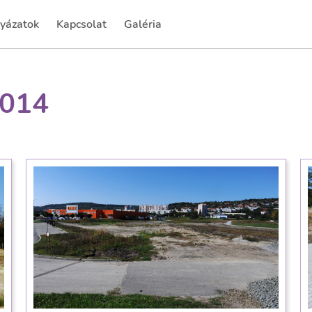
yázatok
Kapcsolat
Galéria
rrent)
(current)
2014