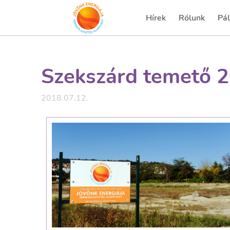
Hírek
Rólunk
Pál
(current)
(cu
Szekszárd temető 
2018.07.12.