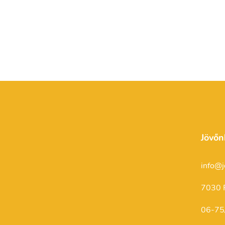
Jövőn
info@j
7030 P
06-75