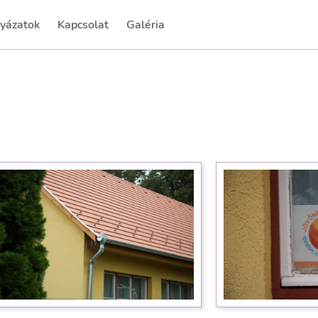
yázatok
Kapcsolat
Galéria
rrent)
(current)