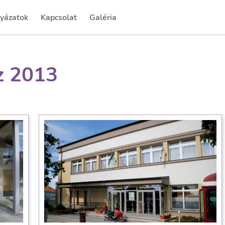
yázatok
Kapcsolat
Galéria
rrent)
(current)
z 2013