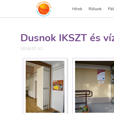
Hírek
Rólunk
Pál
(current)
(cu
Dusnok IKSZT és ví
2018.07.12.